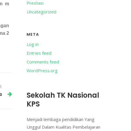
Prestasi
an m
Uncategorized
ngan
ama 2
META
Log in
Entries feed
Comments feed
WordPress.org
t
Sekolah TK Nasional
a
KPS
Menjadi lembaga pendidikan Yang
Unggul Dalam Kualitas Pembelajaran