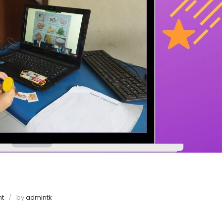
t
by
admintk