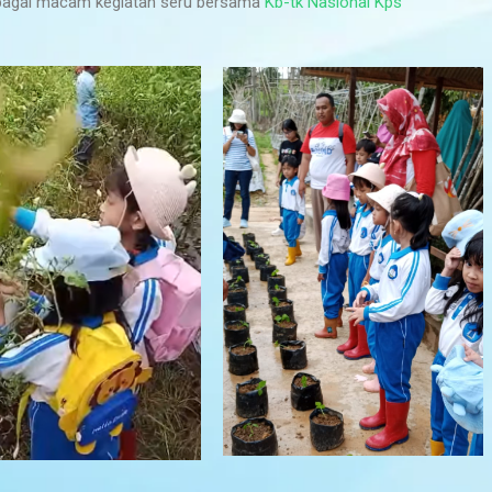
rbagai macam kegiatan seru bersama
Kb-tk Nasional Kps