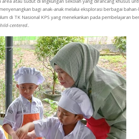
 area atau sudut di lingkungan sekolah yang dirancang khusus unt
 menyenangkan bagi anak-anak melalui eksplorasi berbagai bahan
rikulum di TK Nasional KPS yang menekankan pada pembelajaran be
hild-centered
..