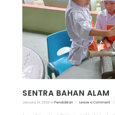
SENTRA BAHAN ALAM
o
January 14, 2025
in
Pendidikan
Leave a Comment
n
S