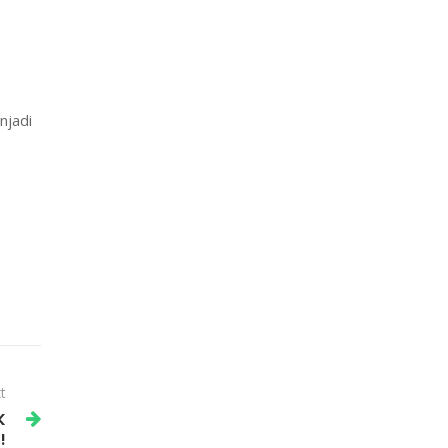
njadi
t
K
!