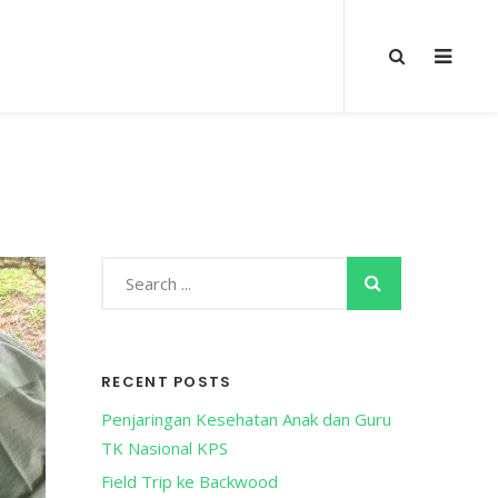
SLIDE
OUT
SIDE
S
e
S
a
E
r
A
RECENT POSTS
c
R
h
Penjaringan Kesehatan Anak dan Guru
C
f
TK Nasional KPS
H
o
Field Trip ke Backwood