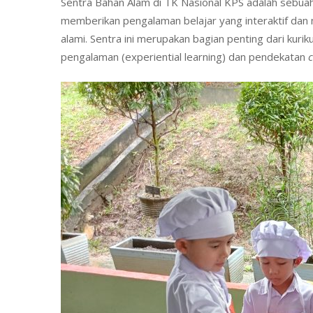
Sentra Bahan Alam di TK Nasional KPS adalah sebuah
e
memberikan pengalaman belajar yang interaktif dan
n
alami. Sentra ini merupakan bagian penting dari ku
t
pengalaman (experiential learning) dan pendekatan
c
r
a
B
a
h
a
n
A
l
a
m