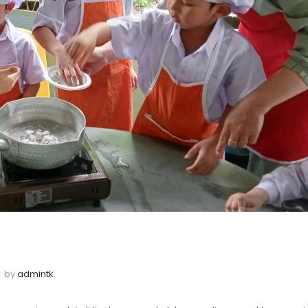
by
admintk